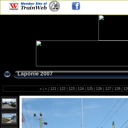
Laponie 2007
«
|
<
|
121
|
122
|
123
|
124
|
125
|
126
|
127
|
128
|
12