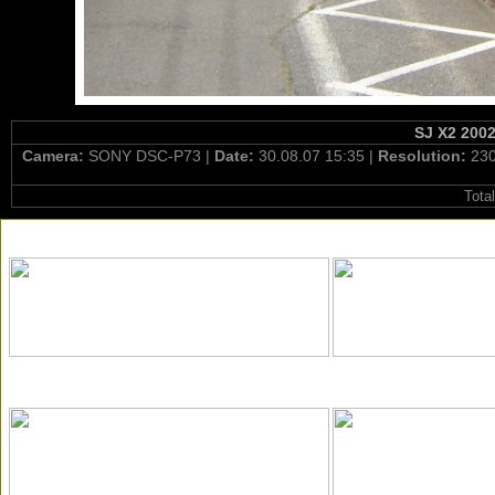
SJ X2 2002
Camera:
SONY DSC-P73 |
Date:
30.08.07 15:35 |
Resolution:
230
Tota