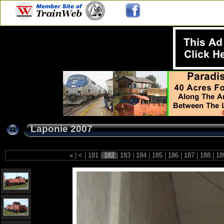
Laponie 2007
«
|
<
|
181
|
182
|
183
|
184
|
185
|
186
|
187
|
188
|
18