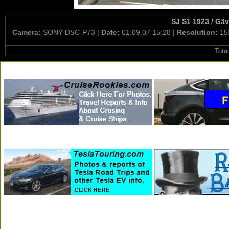
SJ S1 1923 / Gä
Camera:
SONY DSC-P73 |
Date:
01.09.07 15:28 |
Resolution:
15
Tota