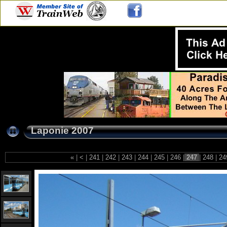
Laponie 2007
«
|
<
|
241
|
242
|
243
|
244
|
245
|
246
|
247
|
248
|
24