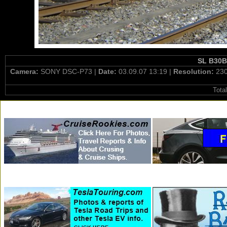
SL B30B 
Camera:
SONY DSC-P73 |
Date:
03.09.07 13:19 |
Resolution:
230
Tota