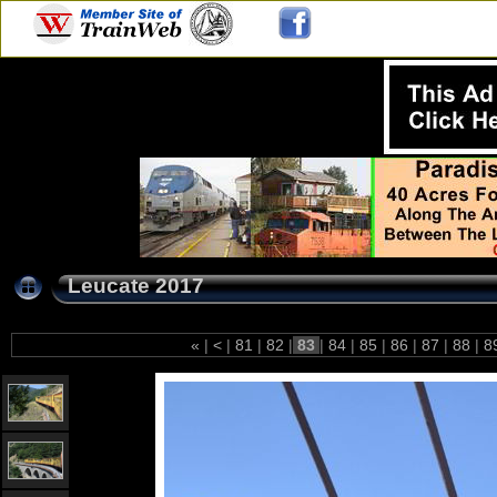
Leucate 2017
«
|
<
|
81
|
82
|
83
|
84
|
85
|
86
|
87
|
88
|
8