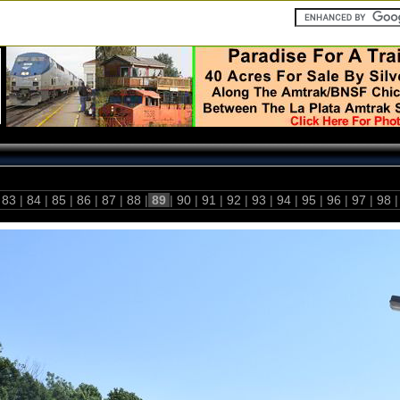
83
|
84
|
85
|
86
|
87
|
88
|
89
|
90
|
91
|
92
|
93
|
94
|
95
|
96
|
97
|
98
|