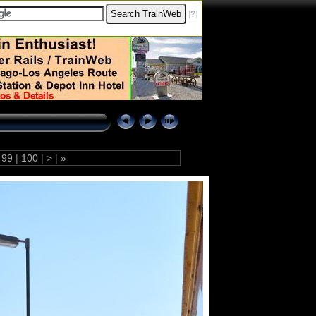
[
?
]
99
|
100
|
>
|
»