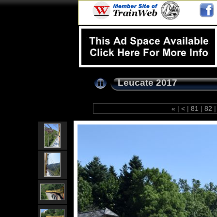
Leucate 2017
«
|
<
|
81
|
82
|