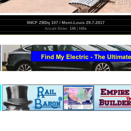
SNCF ZBDq 107 / Mont-Louis 29.7.2017
Anzahl Bilder:
140
|
Hilfe