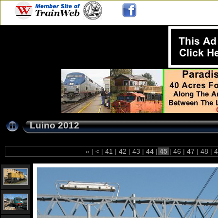
Luino 2012
«
|
<
|
41
|
42
|
43
|
44
|
45
|
46
|
47
|
48
|
4