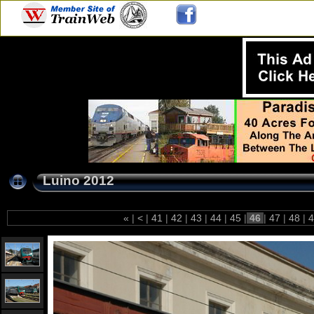
Luino 2012
«
|
<
|
41
|
42
|
43
|
44
|
45
|
46
|
47
|
48
|
4