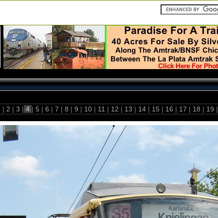
1
|
2
|
3
|
4
|
5
|
6
|
7
|
8
|
9
|
10
|
11
|
12
|
13
|
14
|
15
|
16
|
17
|
18
|
19
|