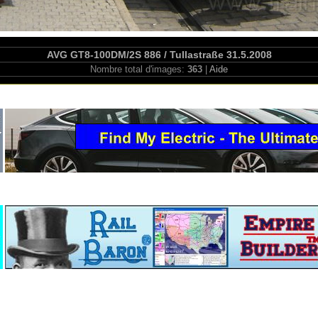
AVG GT8-100DM/2S 886 / Tullastraße 31.5.2008
Nombre total d'images:
363
|
Aide