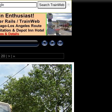
[
?
]
20
|
>
|
»