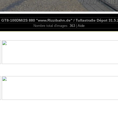
 GT8-100DM/2S 880 "www.Rizzibahn.de" / Tullastraße Dépot 31.5.
Nombre total d'images:
363
|
Aide