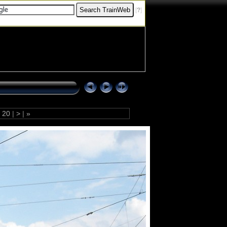
[
?
]
20
|
>
|
»