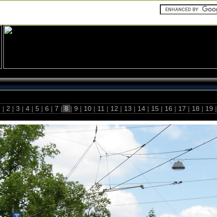
1
|
2
|
3
|
4
|
5
|
6
|
7
|
8
|
9
|
10
|
11
|
12
|
13
|
14
|
15
|
16
|
17
|
18
|
19
|