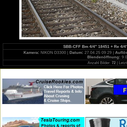
SBB-CFF Bm 4/4" 18451 + Re 4/4' 
Kamera:
NIKON D3300 |
Datum:
27.04.25 09:29 |
Auflö
Blendenöffnung:
9.0
Anzahl Bilder:
72
| Letz