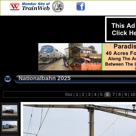
Nationalbahn 2025
Bild |
1
|
2
|
3
|
4
|
5
|
6
|
7
|
8
|
9
|
1