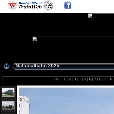
Nationalbahn 2025
Bild |
1
|
2
|
3
|
4
|
5
|
6
|
7
|
8
|
9
|
1