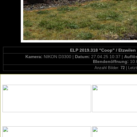
ELP 2019.318 "Coop" / Etzwilen
Kamera:
NIKON D3300 |
Datum:
27.04.25 10:37 |
Auflö
Blendenöffnung:
10.
Anzahl Bilder:
72
| Letz