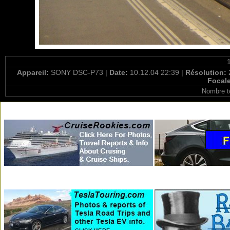
Appareil:
SONY DSC-P73 |
Date:
10.12.04 22:39 |
Résolution:
Focal
Nombre t