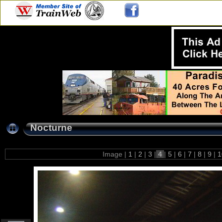
Nocturne
Image |
1
|
2
|
3
|
4
|
5
|
6
|
7
|
8
|
9
|
1