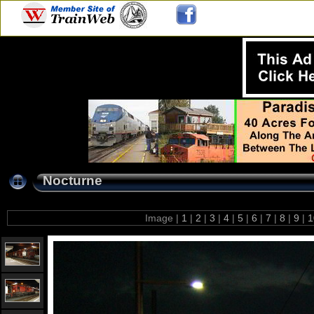
Nocturne
Image |
1
|
2
|
3
|
4
|
5
|
6
|
7
|
8
|
9
|
1