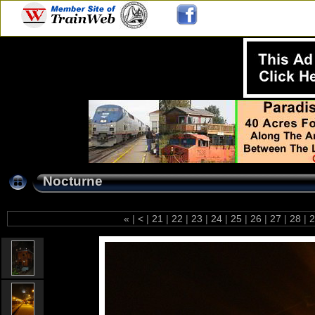
Nocturne
«
|
<
|
21
|
22
|
23
|
24
|
25
|
26
|
27
|
28
|
2