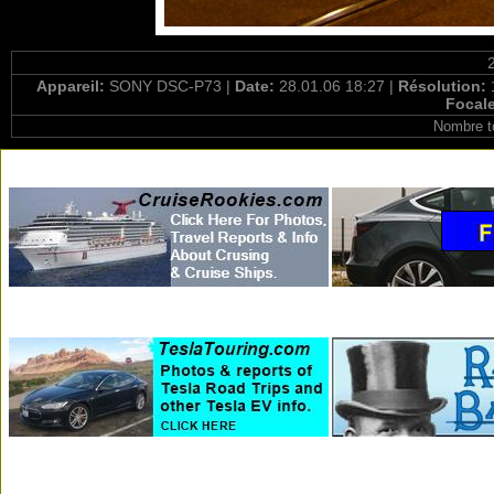
Appareil:
SONY DSC-P73 |
Date:
28.01.06 18:27 |
Résolution:
Focal
Nombre t