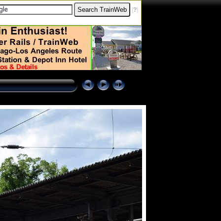
[
?
]