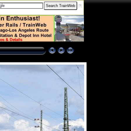
[
?
]