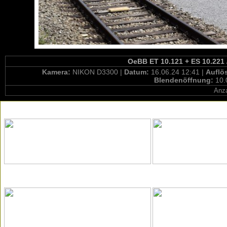
OeBB ET 10.121 + ES 10.221 
Kamera:
NIKON D3300 |
Datum:
16.06.24 12:41 |
Auflö
Blendenöffnung:
10.
Anza