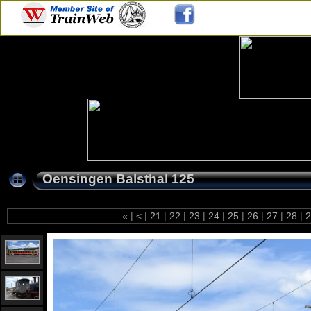
Oensingen Balsthal 125
«
|
<
|
21
|
22
|
23
|
24
|
25
|
26
|
27
|
28
|
2