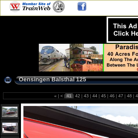
Oensingen Balsthal 125
«
|
<
|
41
|
42
|
43
|
44
|
45
|
46
|
47
|
48
|
4