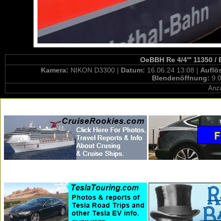
OeBBH Re 4/4''' 11350 / 
Kamera:
NIKON D3300 |
Datum:
16.06.24 13:08 |
Auflö
Blendenöffnung:
9.0
Anza