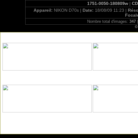
1751-0050-180809w
|
CD
Appareil:
NIKON D70s |
Date:
18/08/09 11:23 |
Réso
Focal
Nombre total d'images:
347
|
©