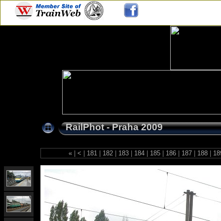
RailPhot - Praha 2009
«
|
<
|
181
|
182
|
183
|
184
|
185
|
186
|
187
|
188
|
18