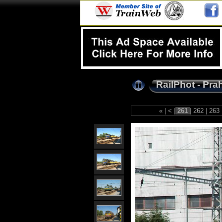
RailPhot - Pra
«
|
<
|
261
|
262
|
263