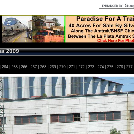
ha 2009
|
264
|
265
|
266
|
267
|
268
|
269
|
270
|
271
|
272
|
273
|
274
|
275
|
276
|
277