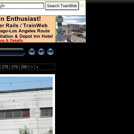
[
?
]
|
278
|
279
|
280
|
>
|
»