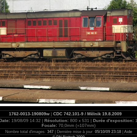
1762-0013-190809w
|
CDC 742.101-9 / Mĕlnik 19.8.2009
Date:
19/08/09 14:32 |
Résolution:
800 x 531 |
Durée d'exposition:
Focale:
70,0mm (=107mm)
Nombre total d'images:
347
| Dernière mise à jour:
05/10/09 23:18
|
Aide