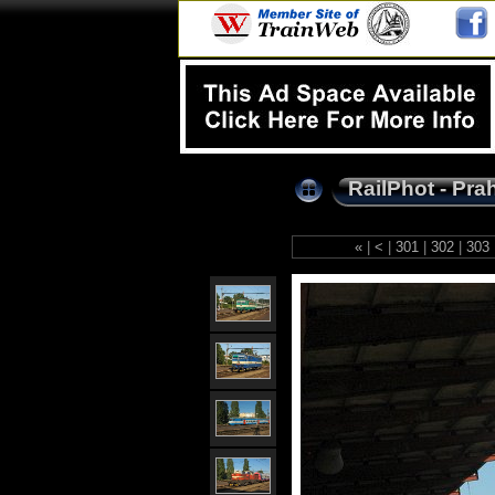
RailPhot - Pra
«
|
<
|
301
|
302
|
303