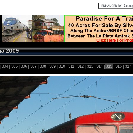
ha 2009
|
304
|
305
|
306
|
307
|
308
|
309
|
310
|
311
|
312
|
313
|
314
|
315
|
316
|
317