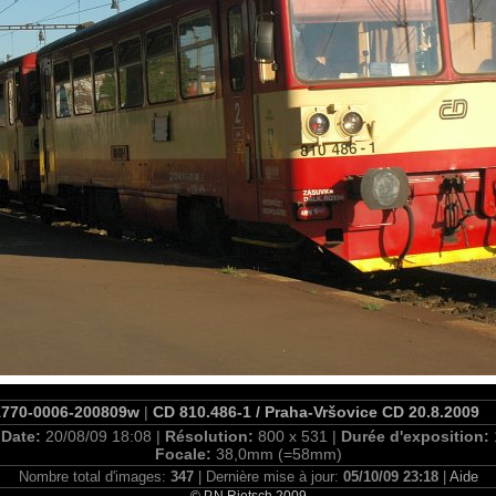
1770-0006-200809w
|
CD 810.486-1 / Praha-Vršovice CD 20.8.2009
|
Date:
20/08/09 18:08 |
Résolution:
800 x 531 |
Durée d'exposition:
Focale:
38,0mm (=58mm)
Nombre total d'images:
347
| Dernière mise à jour:
05/10/09 23:18
|
Aide