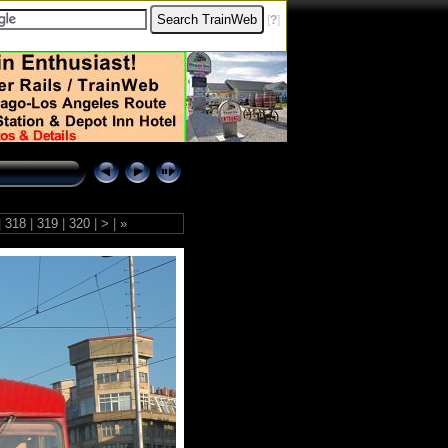
[
?
]
|
318
|
319
|
320
|
>
|
»