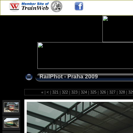
RailPhot - Praha 2009
«
|
<
|
321
|
322
|
323
|
324
|
325
|
326
|
327
|
328
|
32