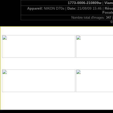
1773-0006-210809w
|
Viamo
Appareil:
NIKON D70s |
Date:
21/08/09 15:46 |
Réso
Focal
Nombre total d'images:
347
|
©