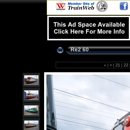
Re2 60
«
|
<
|
21
|
22