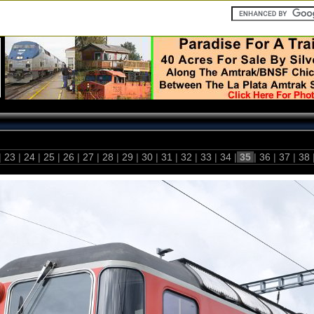
|
23
|
24
|
25
|
26
|
27
|
28
|
29
|
30
|
31
|
32
|
33
|
34
|
35
|
36
|
37
|
38