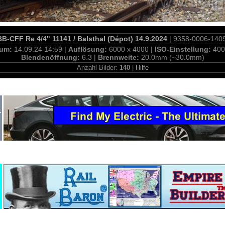
B-CFF Re 4/4" 11141 / Balsthal (Dépot) 14.9.2024
| 9358-0006-140
tum:
14.09.24 14:59 |
Auflösung:
6000 x 4000 |
ISO-Einstellung:
400
Blendenöffnung:
6.3 |
Brennweite:
20.0mm (~30.0mm)
Anzahl Bilder:
140
|
Hilfe