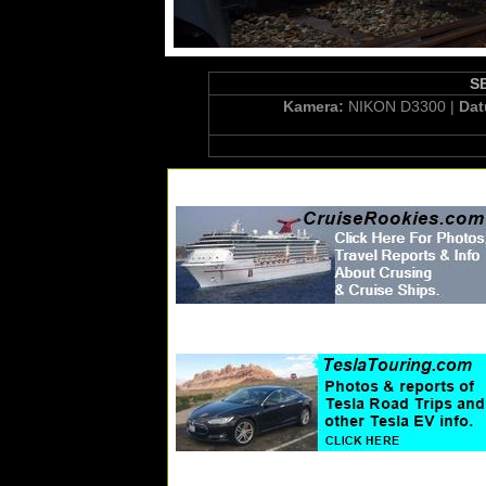
SB
Kamera:
NIKON D3300 |
Da