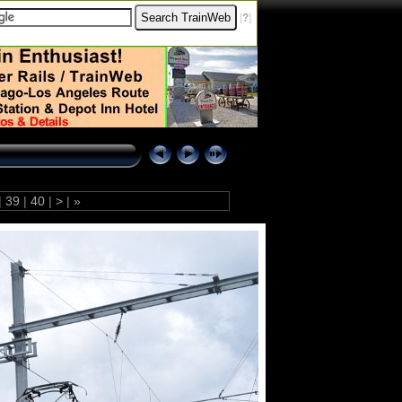
[
?
]
|
39
|
40
|
>
|
»