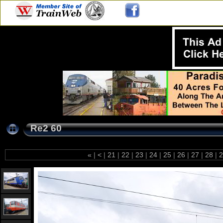
Re2 60
«
|
<
|
21
|
22
|
23
|
24
|
25
|
26
|
27
|
28
|
2