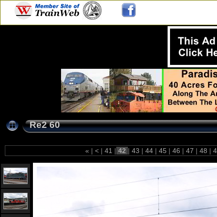
Re2 60
«
|
<
|
41
|
42
|
43
|
44
|
45
|
46
|
47
|
48
|
4