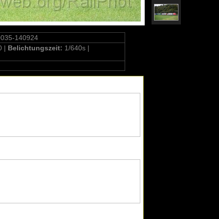
0035-140924
0 |
Belichtungszeit:
1/640s |