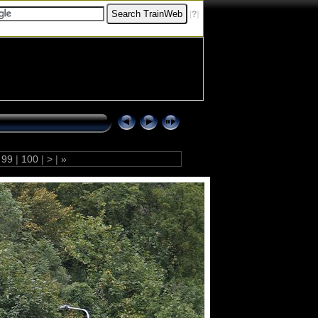
[
?
]
99
|
100
|
>
|
»