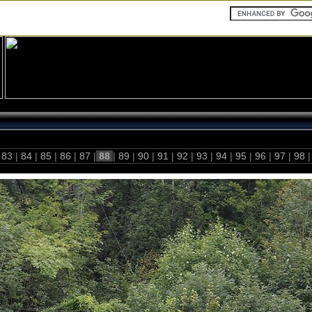
83
|
84
|
85
|
86
|
87
|
88
|
89
|
90
|
91
|
92
|
93
|
94
|
95
|
96
|
97
|
98
|