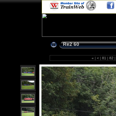
Re2 60
«
|
<
|
81
|
82
|