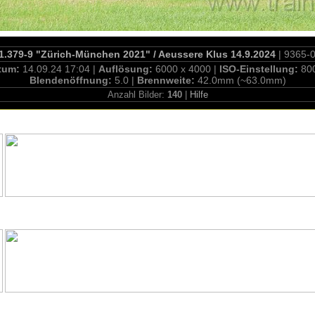
.379-9 "Zürich-München 2021" / Aeussere Klus 14.9.2024
| 9365-
tum:
14.09.24 17:04 |
Auflösung:
6000 x 4000 |
ISO-Einstellung:
80
Blendenöffnung:
5.0 |
Brennweite:
42.0mm (~63.0mm)
Anzahl Bilder:
140
|
Hilfe