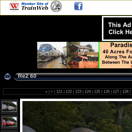
Re2 60
«
|
<
|
121
|
122
|
123
|
124
|
125
|
126
|
127
|
128
|