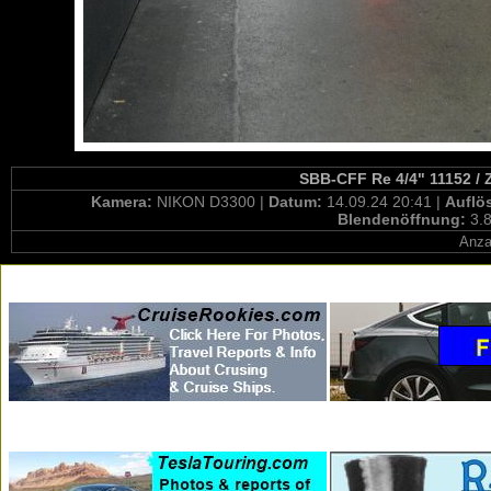
SBB-CFF Re 4/4" 11152 / 
Kamera:
NIKON D3300 |
Datum:
14.09.24 20:41 |
Auflö
Blendenöffnung:
3.8
Anza