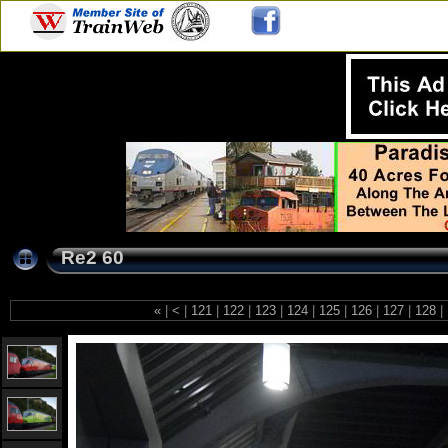
Re2 60
«
|
<
|
121
|
122
|
123
|
124
|
125
|
126
|
127
|
128
|