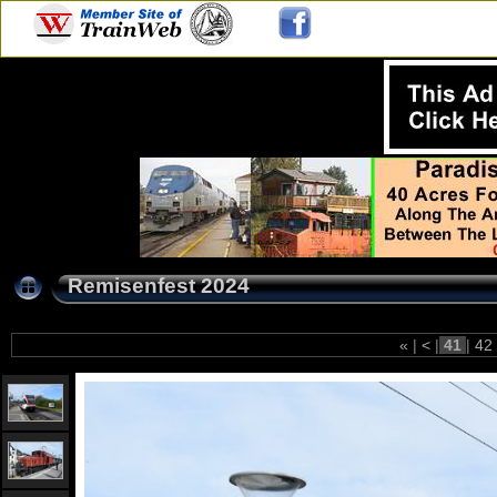
Remisenfest 2024
«
|
<
|
41
|
42