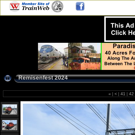
Remisenfest 2024
«
|
<
|
41
|
42