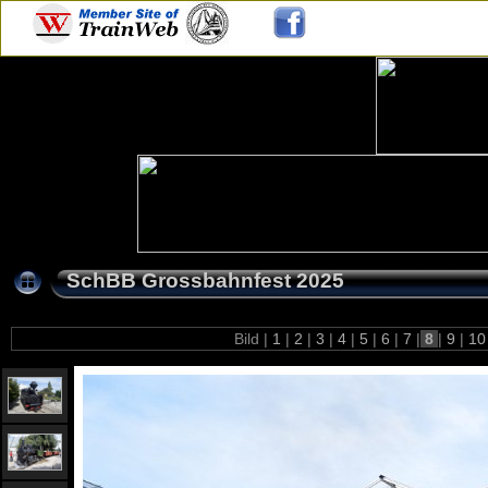
SchBB Grossbahnfest 2025
Bild |
1
|
2
|
3
|
4
|
5
|
6
|
7
|
8
|
9
|
1