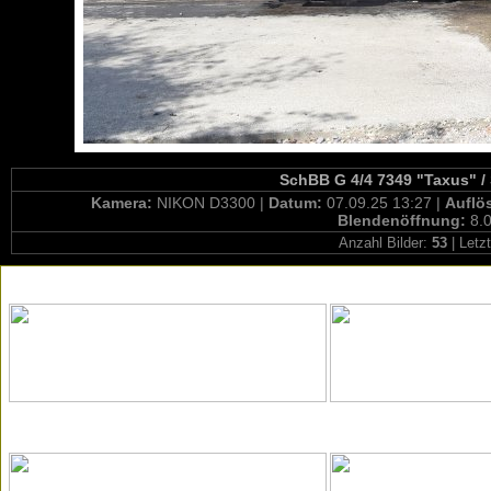
SchBB G 4/4 7349 "Taxus" /
Kamera:
NIKON D3300 |
Datum:
07.09.25 13:27 |
Auflö
Blendenöffnung:
8.0
Anzahl Bilder:
53
| Letz