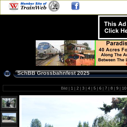
SchBB Grossbahnfest 2025
Bild |
1
|
2
|
3
|
4
|
5
|
6
|
7
|
8
|
9
|
1