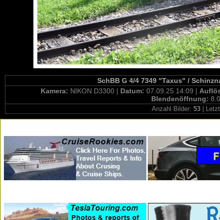
SchBB G 4/4 7349 "Taxus" / Schinzn
Kamera:
NIKON D3300 |
Datum:
07.09.25 14:09 |
Auflö
Blendenöffnung:
8.0
Anzahl Bilder:
53
| Letz