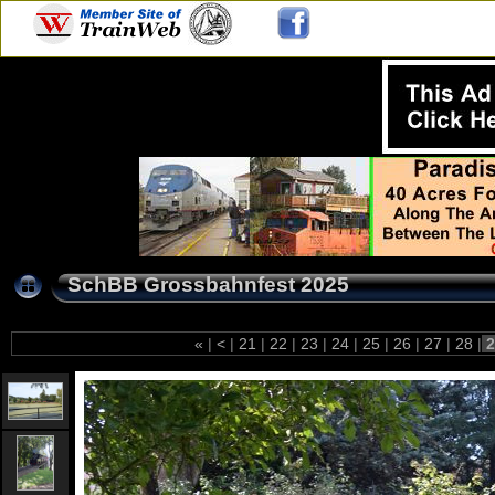
SchBB Grossbahnfest 2025
«
|
<
|
21
|
22
|
23
|
24
|
25
|
26
|
27
|
28
|
2