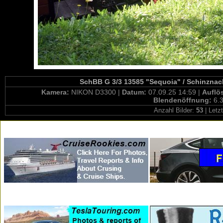
SchBB G 3/3 13585 "Sequoia" / Schinznac
Kamera:
NIKON D3300 |
Datum:
07.09.25 14:59 |
Auflö
Blendenöffnung:
6.3
Anzahl Bilder:
53
| Letz