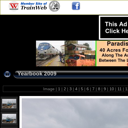
Yearbook 2009
Image |
1
|
2
|
3
|
4
|
5
|
6
|
7
|
8
|
9
|
10
|
11
|
1