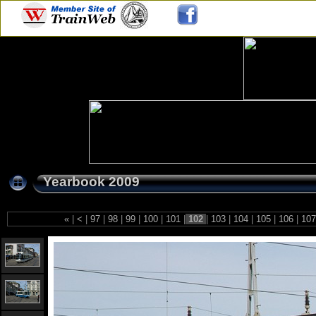
Yearbook 2009
«
|
<
|
97
|
98
|
99
|
100
|
101
|
102
|
103
|
104
|
105
|
106
|
10