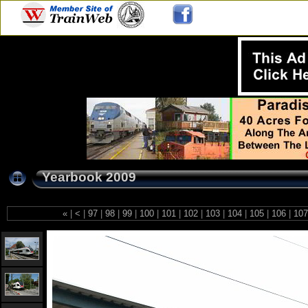
Yearbook 2009
«
|
<
|
97
|
98
|
99
|
100
|
101
|
102
|
103
|
104
|
105
|
106
|
10