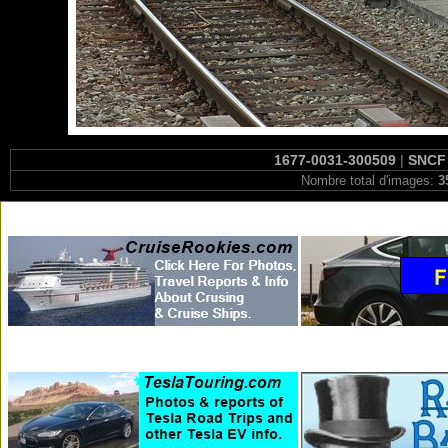
1677-0031-300509
|
SNCF 
Nombre total d'images:
3