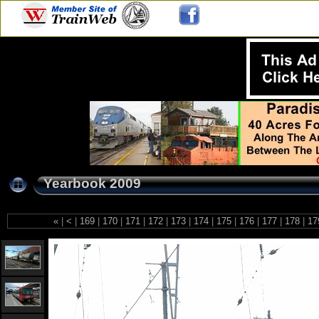
Yearbook 2009
«
|
<
|
169
|
170
|
171
|
172
|
173
|
174
|
175
|
176
|
177
|
178
|
17