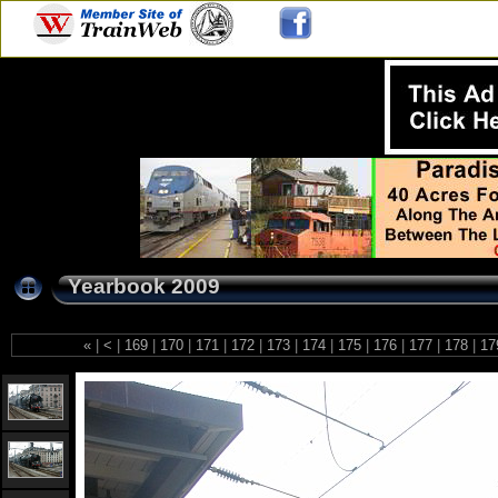
Yearbook 2009
«
|
<
|
169
|
170
|
171
|
172
|
173
|
174
|
175
|
176
|
177
|
178
|
17