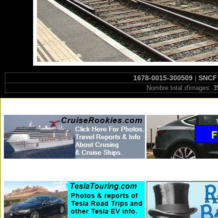
1678-0015-300509
|
SNCF 
Nombre total d'images:
3