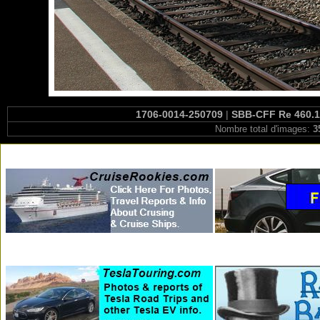
1706-0014-250709
|
SBB-CFF Re 460.10
Nombre total d'images:
3