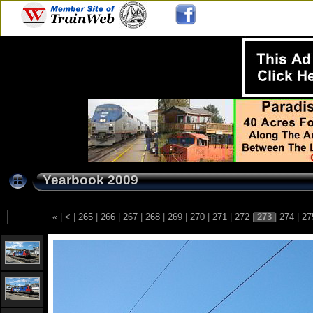
Yearbook 2009
«
|
<
|
265
|
266
|
267
|
268
|
269
|
270
|
271
|
272
|
273
|
274
|
27