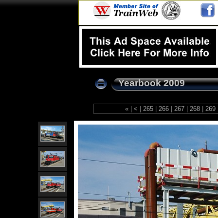
Yearbook 2009
«
|
<
|
265
|
266
|
267
|
268
|
269