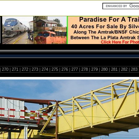
|
270
|
271
|
272
|
273
|
274
|
275
|
276
|
277
|
278
|
279
|
280
|
281
|
282
|
283