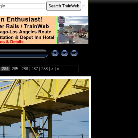
[
?
]
|
284
|
285
|
286
|
287
|
288
|
>
|
»