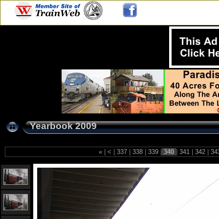
Yearbook 2009
«
|
<
|
337
|
338
|
339
|
340
|
341
|
342
|
34