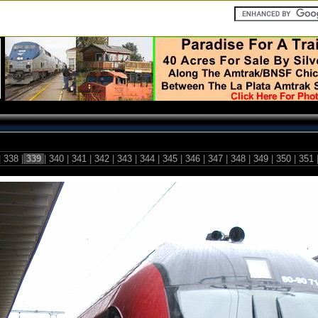
|
338
|
339
|
340
|
341
|
342
|
343
|
344
|
345
|
346
|
347
|
348
|
349
|
350
|
351