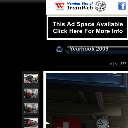
Yearbook 2009
«
|
<
|
337