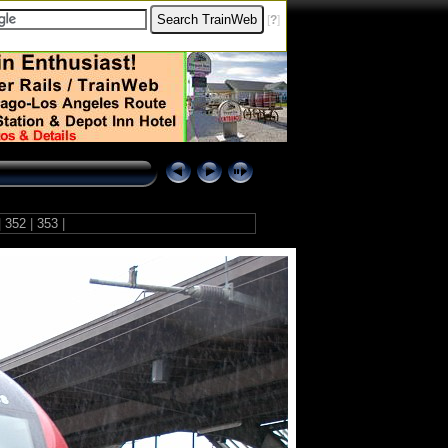
[
?
]
|
352
|
353
|