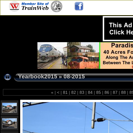
Yearbook2015
»
08-2015
«
|
<
|
81
|
82
|
83
|
84
|
85
|
86
|
87
|
88
|
8