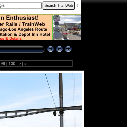
[
?
]
99
|
100
|
>
|
»