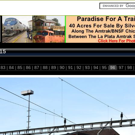
15
83
|
84
|
85
|
86
|
87
|
88
|
89
|
90
|
91
|
92
|
93
|
94
|
95
|
96
|
97
|
98
|