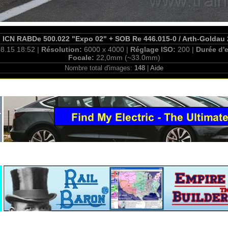
ICN RABDe 500.022 "Expo 02" + SOB Re 446.015-0 / Arth-Goldau 
8.15 18:52 |
Résolution:
6000 x 4000 |
Réglage ISO:
200 |
Durée d'
Focale:
22,0mm (~33.0mm)
Nombre total d'images:
148
|
Aide