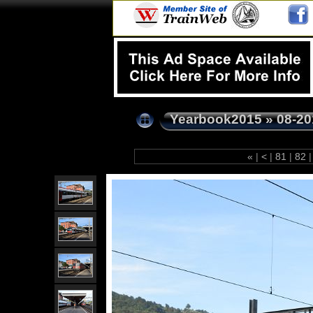
Yearbook2015
»
08-20
«
|
<
|
81
|
82
|