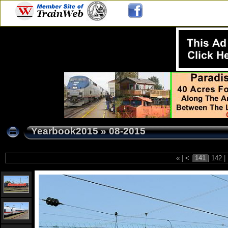
Yearbook2015
»
08-2015
«
|
<
|
141
|
142
|