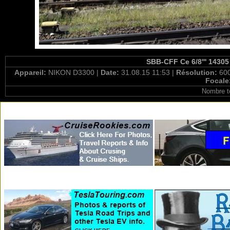
SBB-CFF Ce 6/8''' 14305
Appareil:
NIKON D3300 |
Date:
31.08.15 11:53 |
Résolution:
600
Focale
Nombre t