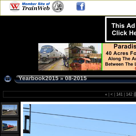
Yearbook2015
»
08-2015
«
|
<
|
141
|
142
|