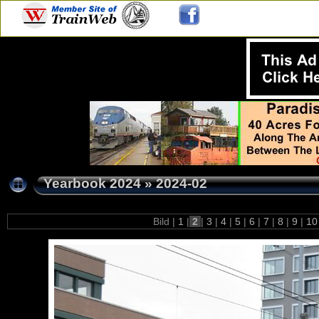
Yearbook 2024
»
2024-02
Bild |
1
|
2
|
3
|
4
|
5
|
6
|
7
|
8
|
9
|
1