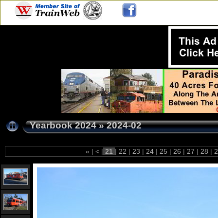
Yearbook 2024
»
2024-02
«
|
<
|
21
|
22
|
23
|
24
|
25
|
26
|
27
|
28
|
2