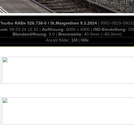
Thurbo RABe 526.738-0 / St.Margrethen 9.3.2024
| 8992-0029-0903
tum:
09.03.24 15:32 |
Auflösung:
6000 x 4000 |
ISO-Einstellung:
20
Blendenöffnung:
9.0 |
Brennweite:
40.0mm (~60.0mm)
Anzahl Bilder:
124
|
Hilfe