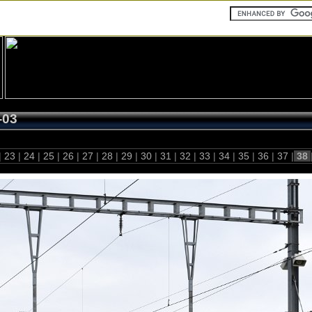
-03
|
23
|
24
|
25
|
26
|
27
|
28
|
29
|
30
|
31
|
32
|
33
|
34
|
35
|
36
|
37
|
38