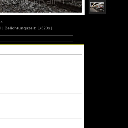
24
0 |
Belichtungszeit:
1/320s |