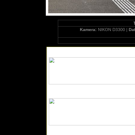
Kamera:
NIKON D3300 |
Da