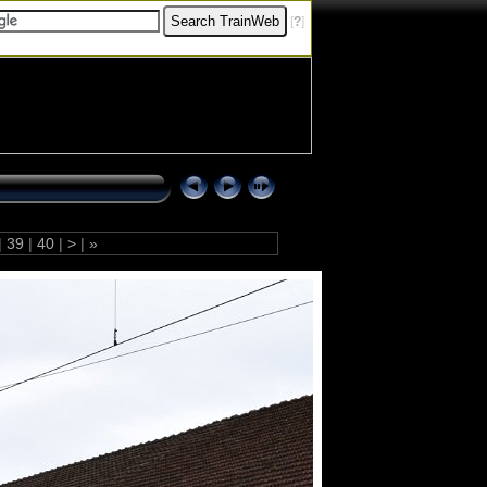
[
?
]
|
39
|
40
|
>
|
»