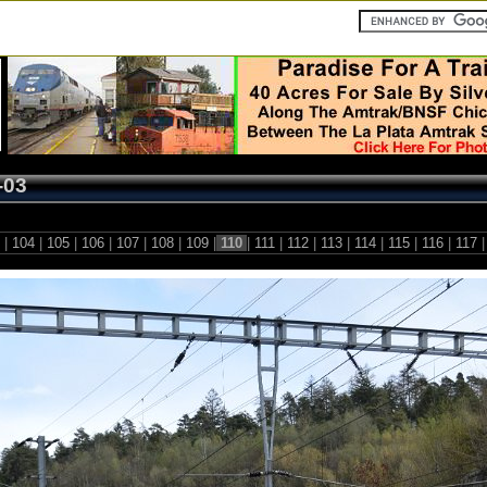
-03
3
|
104
|
105
|
106
|
107
|
108
|
109
|
110
|
111
|
112
|
113
|
114
|
115
|
116
|
117
|