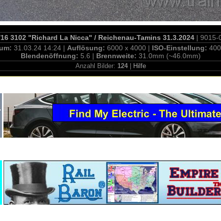
16 3102 "Richard La Nicca" / Reichenau-Tamins 31.3.2024
| 9015-
tum:
31.03.24 14:24 |
Auflösung:
6000 x 4000 |
ISO-Einstellung:
400
Blendenöffnung:
5.6 |
Brennweite:
31.0mm (~46.0mm)
Anzahl Bilder:
124
|
Hilfe