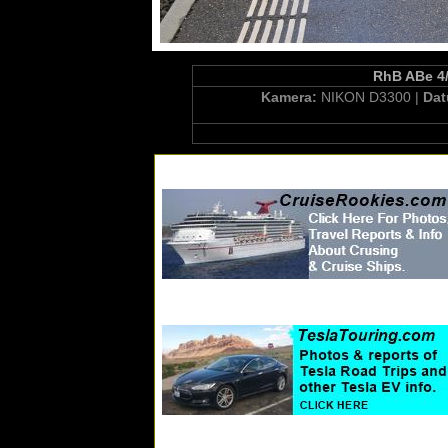
RhB ABe 4/
Kamera:
NIKON D3300 |
Da