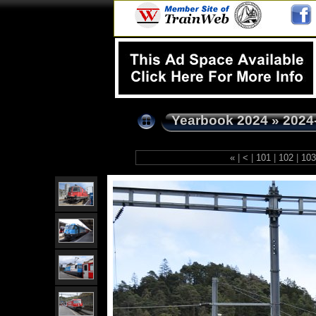
Yearbook 2024
»
2024
«
|
<
|
101
|
102
|
10