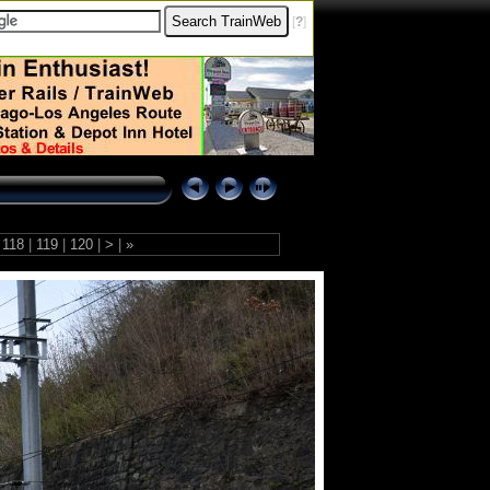
[
?
]
118
|
119
|
120
|
>
|
»